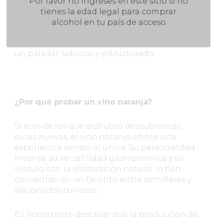
Una de las uvas más utilizadas para elaborar
Por favor no ingreses en este sitio si no
vino naranja en España es la Garnacha
tienes la edad legal para comprar
Blanca, que, tras la maceración con pieles,
alcohol en tu país de acceso
ofrece aromas de hierbas secas, piel de
cítricos, especias y frutas deshidratadas, con
un paladar sabroso y estructurado.
¿Por qué probar un vino naranja?
Si eres de los que disfrutan descubriendo
cosas nuevas, el vino naranja ofrece una
experiencia sensorial única. Su personalidad
intensa, su versatilidad gastronómica y su
vínculo con la elaboración natural lo han
convertido en un favorito entre sumilleres y
aficionados curiosos.
Es importante destacar que la producción de