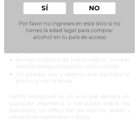
Medalla de Oro en MUNDUS VINI, un
SÍ
NO
reconocimiento a su autenticidad y estilo
inconfundible.
Por favor no ingreses en este sitio si no
¿Qué lo hace excepcional?
tienes la edad legal para comprar
alcohol en tu país de acceso
100% Monastrell de viñedos seleccionados
en Yecla.
Aromas intensos de frutos negros, hierbas
mediterráneas y elegante roble tostado.
Un paladar rico y sedoso, que equilibra la
potencia con la finura.
PASAS Monastrell es un vino que destaca en
cualquier estantería y conquista todos los
paladares, un reflejo fiel del espíritu audaz y
refinado de Hammeken Cellars.