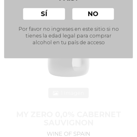
SÍ
NO
Por favor no ingreses en este sitio si no
tienes la edad legal para comprar
alcohol en tu país de acceso
1 Imagen
MY ZERO 0,0% CABERNET
SAUVIGNON
WINE OF SPAIN