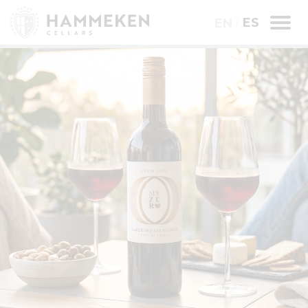
ES
EN