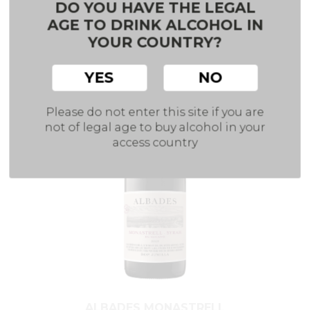
DO YOU HAVE THE LEGAL
AGE TO DRINK ALCOHOL IN
YOUR COUNTRY?
YES
NO
Please do not enter this site if you are
not of legal age to buy alcohol in your
access country
ALBADES MONASTRELL